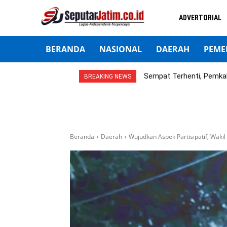
ADVERTORIAL
BERANDA
NASIONAL
DAERAH
PEME
Sempat Terhenti, Pemka
BREAKING NEWS
Beranda
Daerah
Wujudkan Aspek Partisipatif, Waki