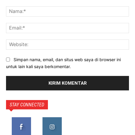
Komentar:
Na
Ema
Web
Simpan nama, email, dan situs web saya di browser ini
untuk lain kali saya berkomentar.
STAY CONNECTED