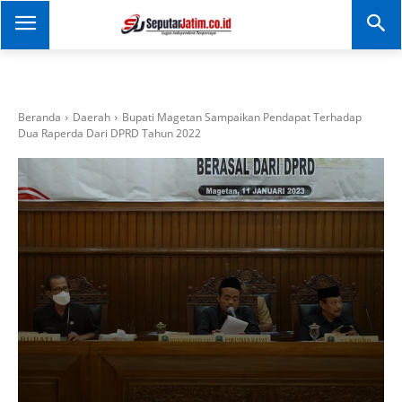
SEPUTAR JATIM
Portal Informasi Dan
Berita Jawa Timur
Beranda
Daerah
Bupati Magetan Sampaikan Pendapat Terhadap
Dua Raperda Dari DPRD Tahun 2022