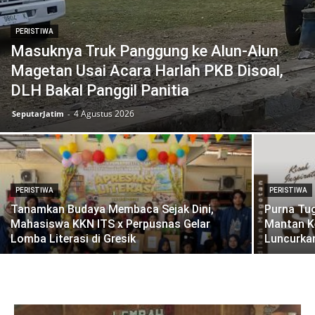
PERISTIWA
Masuknya Truk Panggung ke Alun-Alun
Magetan Usai Acara Harlah PKB Disoal,
DLH Bakal Panggil Panitia
4 Agustus 2026
SeputarJatim
-
PERISTIWA
PERISTIWA
Tanamkan Budaya Membaca Sejak Dini,
Purna Tu
Mahasiswa KKN ITS x Perpusnas Gelar
Mantan K
Lomba Literasi di Gresik
Luncurkan