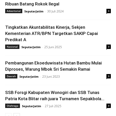
Ribuan Batang Rokok Ilegal
Advertorial
30 Juli 2024
0
SeputarJatim
-
Tingkatkan Akuntabilitas Kinerja, Sekjen
Kementerian ATR/BPN Targetkan SAKIP Capai
Predikat A
Nasional
25 Juni 2025
0
SeputarJatim
-
Pembangunan Ekoeduwisata Hutan Bambu Mulai
Diproses, Warung Mbok Sri Semakin Ramai
Daerah
23 Juni 2023
0
SeputarJatim
-
SSB Forsgi Kabupaten Wonogiri dan SSB Tunas
Patria Kota Blitar raih juara Turnamen Sepakbola...
Olahraga
27 Juli 2025
0
SeputarJatim
-