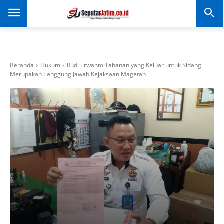
SEPUTAR JATIM
Portal Informasi Dan
Berita Jawa Timur
Beranda
Hukum
Rudi Erwanto:Tahanan yang Keluar untuk Sidang
Merupakan Tanggung Jawab Kejaksaan Magetan