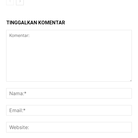
TINGGALKAN KOMENTAR
Komentar:
Na
Ema
Web