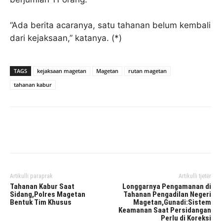
“Ada berita acaranya, satu tahanan belum kembali
dari kejaksaan,” katanya. (*)
TAGS
kejaksaan magetan
Magetan
rutan magetan
tahanan kabur
Facebook
Twitter
Pinterest
Artikulli paraprak
Artikulli tjetër
Tahanan Kabur Saat
Longgarnya Pengamanan di
Sidang,Polres Magetan
Tahanan Pengadilan Negeri
Bentuk Tim Khusus
Magetan,Gunadi:Sistem
Keamanan Saat Persidangan
Perlu di Koreksi