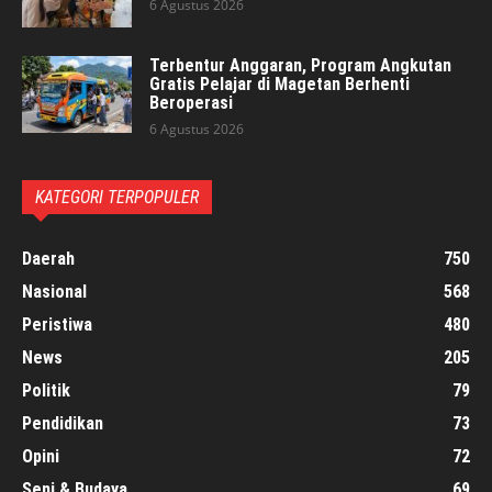
6 Agustus 2026
Terbentur Anggaran, Program Angkutan
Gratis Pelajar di Magetan Berhenti
Beroperasi
6 Agustus 2026
KATEGORI TERPOPULER
Daerah
750
Nasional
568
Peristiwa
480
News
205
Politik
79
Pendidikan
73
Opini
72
Seni & Budaya
69