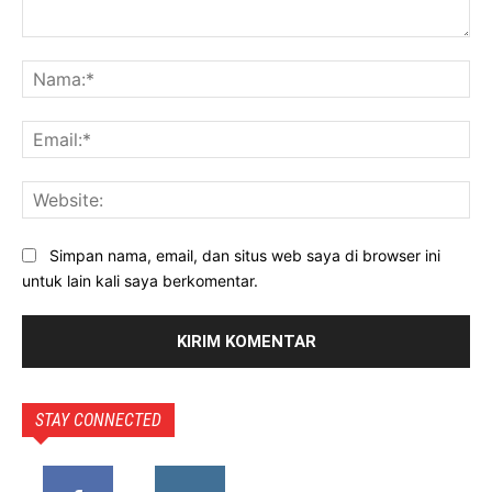
Komentar:
Na
Ema
Web
Simpan nama, email, dan situs web saya di browser ini
untuk lain kali saya berkomentar.
STAY CONNECTED