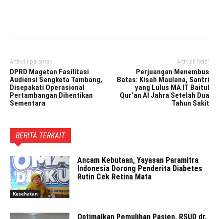
Facebook
Twitter
Pinterest
Artikulli paraprak
Artikulli tjetër
DPRD Magetan Fasilitasi
Perjuangan Menembus
Audiensi Sengketa Tambang,
Batas: Kisah Maulana, Santri
Disepakati Operasional
yang Lulus MA IT Baitul
Pertambangan Dihentikan
Qur’an Al Jahra Setelah Dua
Sementara
Tahun Sakit
BERITA TERKAIT
Ancam Kebutaan, Yayasan Paramitra
Indonesia Dorong Penderita Diabetes
Rutin Cek Retina Mata
Kesehatan
Optimalkan Pemulihan Pasien, RSUD dr.