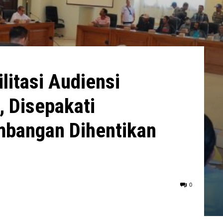
itasi Audiensi
 Disepakati
mbangan Dihentikan
0