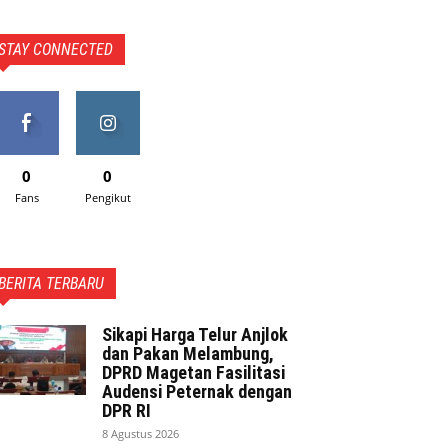
STAY CONNECTED
0
0
Fans
Pengikut
BERITA TERBARU
Sikapi Harga Telur Anjlok
dan Pakan Melambung,
DPRD Magetan Fasilitasi
Audensi Peternak dengan
DPR RI
8 Agustus 2026