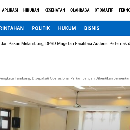
APLIKASI
HIBURAN
KESEHATAN
OLAHRAGA
OTOMATIF
TEKNO
RINTAHAN
POLITIK
HUKUM
BISNIS
ok dan Pakan Melambung, DPRD Magetan Fasilitasi Audensi Peternak 
 Sengketa Tambang, Disepakati Operasional Pertambangan Dihentikan Sementar