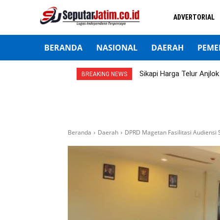
ADVERTORIAL
BERANDA
NASIONAL
DAERAH
PEME
Sikapi Harga Telur Anjl
BREAKING NEWS
Beranda
Daerah
DPRD Magetan Fasilitasi Audiensi