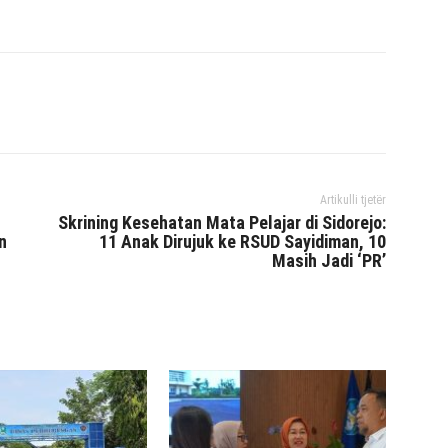
interest
WhatsApp
Mencetak
Telegram
Artikulli tjetër
Skrining Kesehatan Mata Pelajar di Sidorejo:
n
11 Anak Dirujuk ke RSUD Sayidiman, 10
Masih Jadi ‘PR’