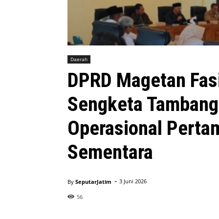
Daerah
DPRD Magetan Fasil
Sengketa Tambang,
Operasional Perta
Sementara
-
By
SeputarJatim
3 Juni 2026
56