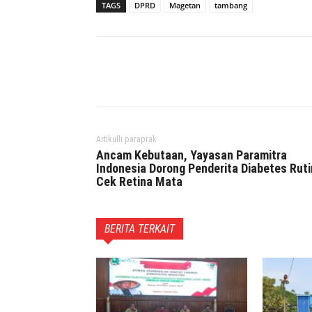
TAGS
DPRD
Magetan
tambang
Facebook
Twitter
P
Artikulli paraprak
Ancam Kebutaan, Yayasan Paramitra
Indonesia Dorong Penderita Diabetes Ruti
Cek Retina Mata
BERITA TERKAIT