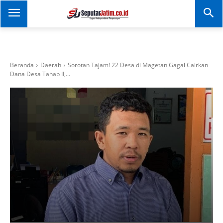
SEPUTAR JATIM
Portal Informasi Dan
Berita Jawa Timur
Beranda
Daerah
Sorotan Tajam! 22 Desa di Magetan Gagal Cairkan
Dana Desa Tahap II,...