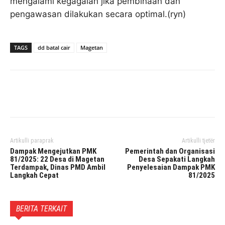
mengalami kegagalan jika pembinaan dan
pengawasan dilakukan secara optimal.(ryn)
TAGS
dd batal cair
Magetan
Facebook
Twitter
Pinterest
Artikulli paraprak
Artikulli tjetër
Dampak Mengejutkan PMK
Pemerintah dan Organisasi
81/2025: 22 Desa di Magetan
Desa Sepakati Langkah
Terdampak, Dinas PMD Ambil
Penyelesaian Dampak PMK
Langkah Cepat
81/2025
BERITA TERKAIT