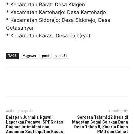
*
Kecamatan Barat: Desa Klagen
*
Kecamatan Kartoharjo: Desa Kartoharjo
*
Kecamatan Sidorejo: Desa Sidorejo, Desa
Getasanyar
*
Kecamatan Karas: Desa Taji.(ryn)
TAGS
Magetan
pmd
pmk 81
Facebook
Twitter
Pinterest
Artikulli paraprak
Artikulli tjetër
Delapan Jurnalis Ngawi
Sorotan Tajam! 22 Desa di
Laporkan Pegawai SPPG atas
Magetan Gagal Cairkan Dana
Dugaan Intimidasi dan
Desa Tahap II, Kinerja Dinas
Ancaman Saat Liputan Kasus
PMD dan Camat