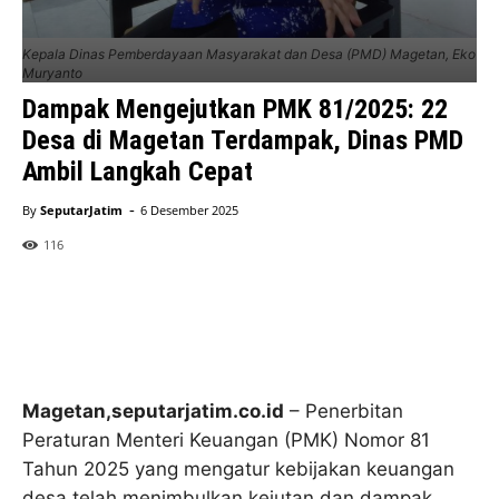
Kepala Dinas Pemberdayaan Masyarakat dan Desa (PMD) Magetan, Eko
Muryanto
Dampak Mengejutkan PMK 81/2025: 22
Desa di Magetan Terdampak, Dinas PMD
Ambil Langkah Cepat
-
By
SeputarJatim
6 Desember 2025
116
Magetan,seputarjatim.co.id
– Penerbitan
Peraturan Menteri Keuangan (PMK) Nomor 81
Tahun 2025 yang mengatur kebijakan keuangan
desa telah menimbulkan kejutan dan dampak