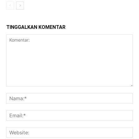
TINGGALKAN KOMENTAR
Komentar:
Na
Ema
Web