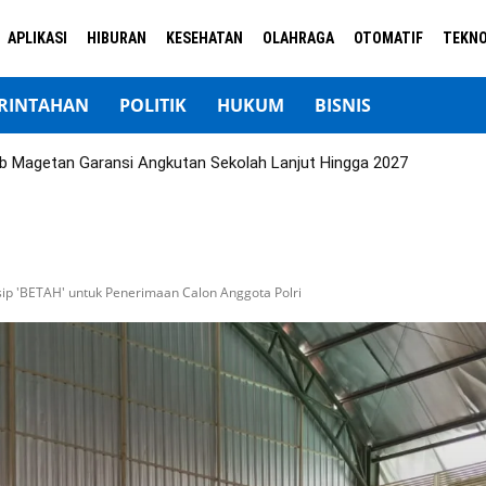
APLIKASI
HIBURAN
KESEHATAN
OLAHRAGA
OTOMATIF
TEKNO
RINTAHAN
POLITIK
HUKUM
BISNIS
b Magetan Garansi Angkutan Sekolah Lanjut Hingga 2027
nsip 'BETAH' untuk Penerimaan Calon Anggota Polri