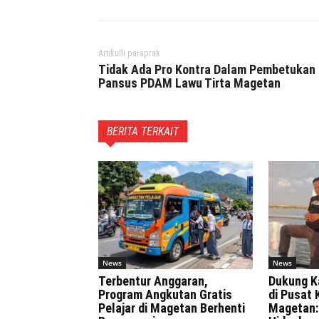
Artikulli paraprak
Tidak Ada Pro Kontra Dalam Pembetukan
Pansus PDAM Lawu Tirta Magetan
BERITA TERKAIT
News
News
Terbentur Anggaran,
Dukung K
Program Angkutan Gratis
di Pusat 
Pelajar di Magetan Berhenti
Magetan: