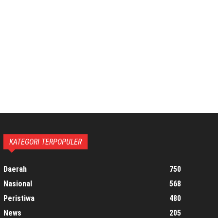
KATEGORI TERPOPULER
Daerah
750
Nasional
568
Peristiwa
480
News
205