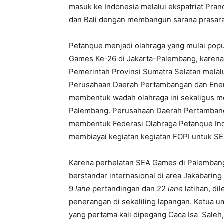
masuk ke Indonesia melalui ekspatriat Pran
dan Bali dengan membangun sarana prasaran
Petanque menjadi olahraga yang mulai popula
Games Ke-26 di Jakarta-Palembang, karena 
Pemerintah Provinsi Sumatra Selatan melal
Perusahaan Daerah Pertambangan dan Ener
membentuk wadah olahraga ini sekaligus me
Palembang. Perusahaan Daerah Pertambang
membentuk Federasi Olahraga Petanque Indo
membiayai kegiatan kegiatan FOPI untuk S
Karena perhelatan SEA Games di Palembang
berstandar internasional di area Jakabarin
9
lane
pertandingan dan 22
lane
latihan, d
penerangan di sekeliling lapangan. Ketua 
yang pertama kali dipegang Caca Isa Saleh,