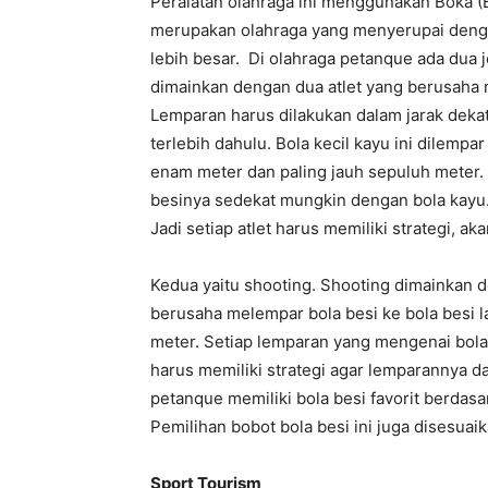
Peralatan olahraga ini menggunakan Boka (B
merupakan olahraga yang menyerupai deng
lebih besar. Di olahraga petanque ada dua j
dimainkan dengan dua atlet yang berusaha m
Lemparan harus dilakukan dalam jarak dekat
terlebih dahulu. Bola kecil kayu ini dilempa
enam meter dan paling jauh sepuluh meter.
besinya sedekat mungkin dengan bola kayu. S
Jadi setiap atlet harus memiliki strategi, 
Kedua yaitu shooting. Shooting dimainkan d
berusaha melempar bola besi ke bola besi la
meter. Setiap lemparan yang mengenai bola 
harus memiliki strategi agar lemparannya da
petanque memiliki bola besi favorit berdasa
Pemilihan bobot bola besi ini juga disesua
Sport Tourism