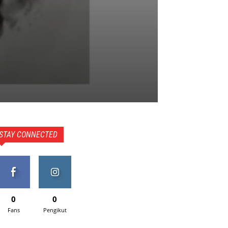
STAY CONNECTED
0
0
Fans
Pengikut