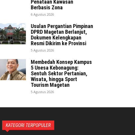
Penataan Kawasan
Berbasis Zona
6 Agustus 2026
Usulan Pergantian Pimpinan
DPRD Magetan Berlanjut,
Dokumen Kelengkapan
Resmi Dikirim ke Provinsi
5 Agustus 2026
Membedah Konsep Kampus
5 Unesa Kebonagung:
Sentuh Sektor Pertanian,
Wisata, hingga Sport
Tourism Magetan
5 Agustus 2026
KATEGORI TERPOPULER