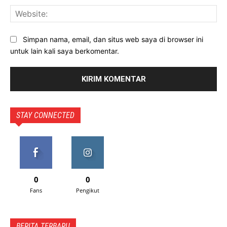
Web
Simpan nama, email, dan situs web saya di browser ini
untuk lain kali saya berkomentar.
STAY CONNECTED
0
0
Fans
Pengikut
BERITA TERBARU