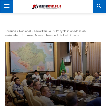
SEPUTAR JATIM
Portal Informasi Dan
Berita Jawa Timur
Beranda
Nasional
Tawarkan Solusi Penyelesaian Masalah
Pertanahan di Sumsel, Menteri Nusron: Litis Finiri Oportet