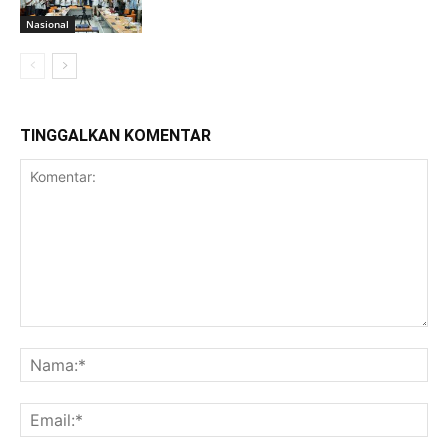
Nasional
TINGGALKAN KOMENTAR
Komentar:
Na
Ema