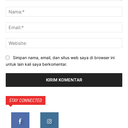
Komentar:
Na
Ema
Web
Simpan nama, email, dan situs web saya di browser ini
untuk lain kali saya berkomentar.
STAY CONNECTED