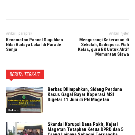
Facebook
Twitter
Pinterest
Artikulli paraprak
Artikulli tjetër
Kecamatan Poncol Suguhkan
Mengurangi Kekerasan di
Nilai Budaya Lokal di Parade
Sekolah, Kadispora: Wali
Senja
Kelas, guru BK Untuk Aktif
Memantau Siswa
BERITA TERKAIT
Berkas Dilimpahkan, Sidang Perdana
Kasus Gagal Bayar Koperasi MSI
Digelar 11 Juni di PN Magetan
Hukum
Skandal Korupsi Dana Pokir, Kejari
Magetan Tetapkan Ketua DPRD dan 5
Orang Lainnya Sebagai Tersangka