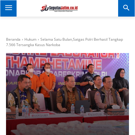
SEPUTAR JATIM
Portal Informasi Dan
Berita Jawa Timur
Beranda
Hukum
Selama Satu Bulan,Satgas Polri Berhasil Tangkap
7.566 Tersangka Kasus Narkoba