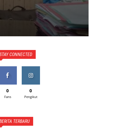
STAY CONNECTED
0
0
Fans
Pengikut
BERITA TERBARU