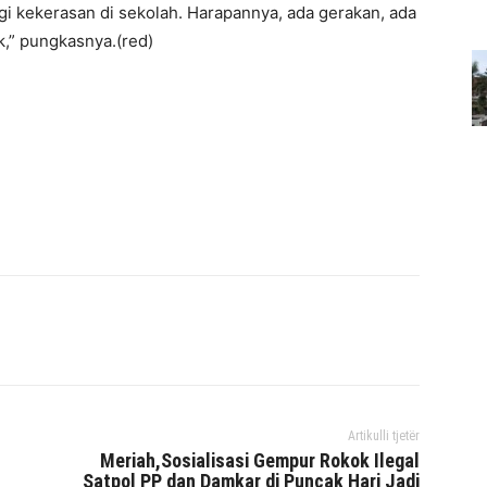
gi kekerasan di sekolah. Harapannya, ada gerakan, ada
k,” pungkasnya.(red)
interest
WhatsApp
Mencetak
Telegram
Artikulli tjetër
Meriah,Sosialisasi Gempur Rokok Ilegal
Satpol PP dan Damkar di Puncak Hari Jadi