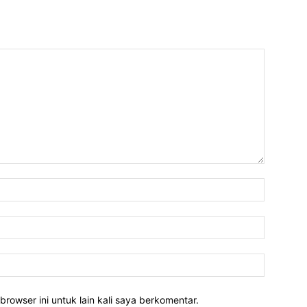
Nama:*
Email:*
Website:
rowser ini untuk lain kali saya berkomentar.