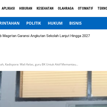
APLIKASI
HIBURAN
KESEHATAN
OLAHRAGA
OTOMATIF
TEKNO
RINTAHAN
POLITIK
HUKUM
BISNIS
b Magetan Garansi Angkutan Sekolah Lanjut Hingga 2027
h, Kadispora: Wali Kelas, guru BK Untuk Aktif Memantau...