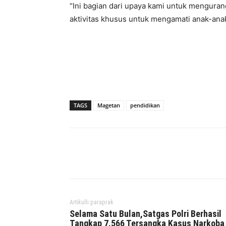
“Ini bagian dari upaya kami untuk menguran
aktivitas khusus untuk mengamati anak-ana
TAGS
Magetan
pendidikan
Facebook
Twitter
P
Artikulli paraprak
Selama Satu Bulan,Satgas Polri Berhasil
Tangkap 7.566 Tersangka Kasus Narkoba