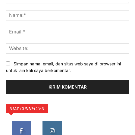
Komentar:
Na
Ema
Web
Simpan nama, email, dan situs web saya di browser ini
untuk lain kali saya berkomentar.
STAY CONNECTED