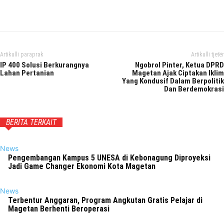
Facebook
Twitter
Pinterest
Wh
Artikulli paraprak
Artikulli tjetër
IP 400 Solusi Berkurangnya
Ngobrol Pinter, Ketua DPRD
Lahan Pertanian
Magetan Ajak Ciptakan Iklim
Yang Kondusif Dalam Berpolitik
Dan Berdemokrasi
BERITA TERKAIT
News
Pengembangan Kampus 5 UNESA di Kebonagung Diproyeksi
Jadi Game Changer Ekonomi Kota Magetan
News
Terbentur Anggaran, Program Angkutan Gratis Pelajar di
Magetan Berhenti Beroperasi