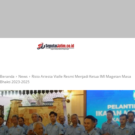
SEPUTAR JATIM
Portal Informasi Dan
Berita Jawa Timur
Beranda
News
Risto Ariesta Vialle Resmi Menjadi Ketua IMI Magetan Masa
Bhakti 2023-2025