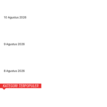
Soroti Aspek Kemanfaatan dan Lingkungan, Pemkab Magetan
Alihkan Karangan Bunga HUT ke-81 RI Jadi Bingkisan Sosial
10 Agustus 2026
Pengembangan Kampus 5 UNESA di Kebonagung Diproyeksi
Jadi Game Changer Ekonomi Kota Magetan
9 Agustus 2026
Sikapi Harga Telur Anjlok dan Pakan Melambung, DPRD
Magetan Fasilitasi Audensi Peternak dengan DPR RI
8 Agustus 2026
KATEGORI TERPOPULER
Daerah
752
Nasional
568