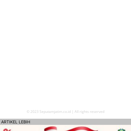
Peristiwa
480
News
206
Politik
79
Pendidikan
73
Opini
72
Seni & Budaya
69
Advertorial
67
TENTANG KAMI
REDAKSI
PEDOMAN MEDIA SIBER
KODE ETIK
PRIVACY POLICY
KONTAK KAMI
© 2023 Seputamjatim.co.id | All rights reserved
ARTIKEL LEBIH