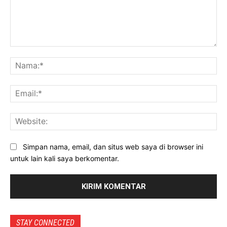
Komentar:
Na
Ema
Web
Simpan nama, email, dan situs web saya di browser ini
untuk lain kali saya berkomentar.
STAY CONNECTED