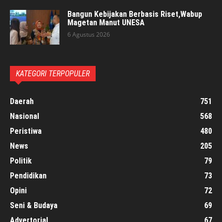
Bangun Kebijakan Berbasis Riset,Wabup
Magetan Manut UNESA
6 Agustus 2026
KATEGORI TERPOPULER
Daerah
751
Nasional
568
Peristiwa
480
News
205
Politik
79
Pendidikan
73
Opini
72
Seni & Budaya
69
Advertorial
67