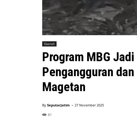
Daerah
Program MBG Jadi 
Pengangguran dan
Magetan
-
By
SeputarJatim
27 November 2025
61
karyawan mas Beni membersihak dan memilah ikan lele