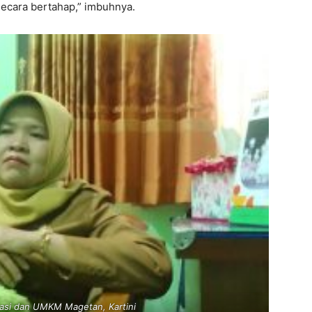
ecara bertahap,” imbuhnya.
rasi dan UMKM Magetan, Kartini