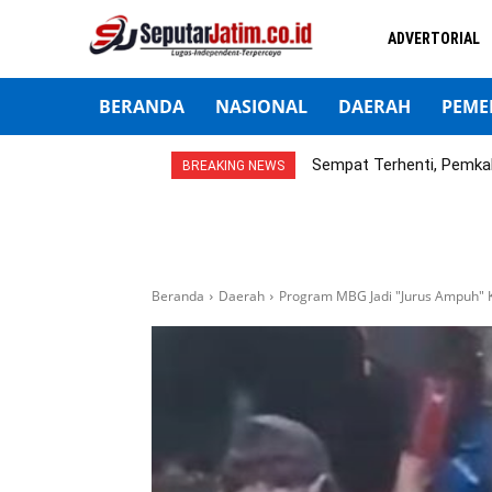
ADVERTORIAL
BERANDA
NASIONAL
DAERAH
PEME
Sempat Terhenti, Pemka
BREAKING NEWS
Beranda
Daerah
Program MBG Jadi "Jurus Ampuh"