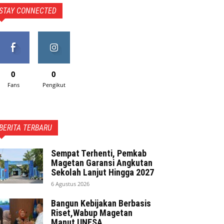
STAY CONNECTED
0
0
Fans
Pengikut
BERITA TERBARU
Sempat Terhenti, Pemkab
Magetan Garansi Angkutan
Sekolah Lanjut Hingga 2027
6 Agustus 2026
Bangun Kebijakan Berbasis
Riset,Wabup Magetan
Manut UNESA