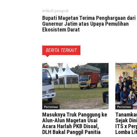
Artikulli paraprak
Bupati Magetan Terima Penghargaan dari
Gunernur Jatim atas Upaya Pemulihan
Ekosistem Darat
BERITA TERKAIT
Peristiwa
Peristiwa
Masuknya Truk Panggung ke
Tanamka
Alun-Alun Magetan Usai
Sejak Di
Acara Harlah PKB Disoal,
ITS x Pe
DLH Bakal Panggil Panitia
Lomba Lit