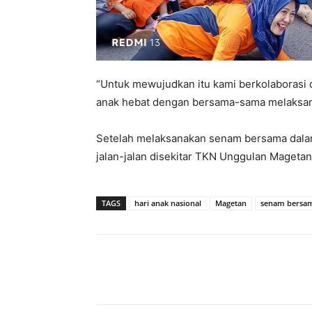
“Untuk mewujudkan itu kami berkolaborasi
anak hebat dengan bersama-sama melaksan
Setelah melaksanakan senam bersama dalam
jalan-jalan disekitar TKN Unggulan Magetan.
TAGS
hari anak nasional
Magetan
senam bersa
Facebook
Twitter
P