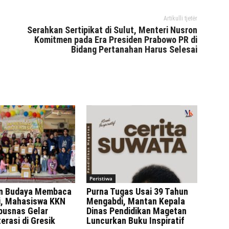
Artikulli tjetër
Serahkan Sertipikat di Sulut, Menteri Nusron
Komitmen pada Era Presiden Prabowo PR di
Bidang Pertanahan Harus Selesai
Peristiwa
n Budaya Membaca
Purna Tugas Usai 39 Tahun
ni, Mahasiswa KKN
Mengabdi, Mantan Kepala
rpusnas Gelar
Dinas Pendidikan Magetan
erasi di Gresik
Luncurkan Buku Inspiratif