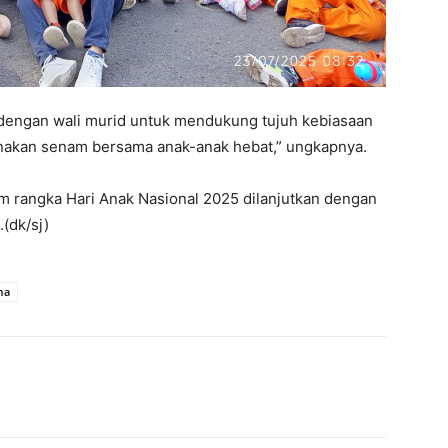
 dengan wali murid untuk mendukung tujuh kebiasaan
akan senam bersama anak-anak hebat,” ungkapnya.
 rangka Hari Anak Nasional 2025 dilanjutkan dengan
(dk/sj)
ma
interest
WhatsApp
Mencetak
Telegram