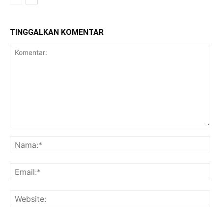
TINGGALKAN KOMENTAR
Komentar:
Na
Ema
Web