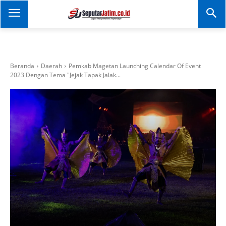
SEPUTAR JATIM
Portal Informasi Dan
Berita Jawa Timur
Beranda
Daerah
Pemkab Magetan Launching Calendar Of Event
2023 Dengan Tema "Jejak Tapak Jalak...