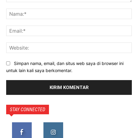
Komentar:
Na
Ema
Web
Simpan nama, email, dan situs web saya di browser ini
untuk lain kali saya berkomentar.
STAY CONNECTED