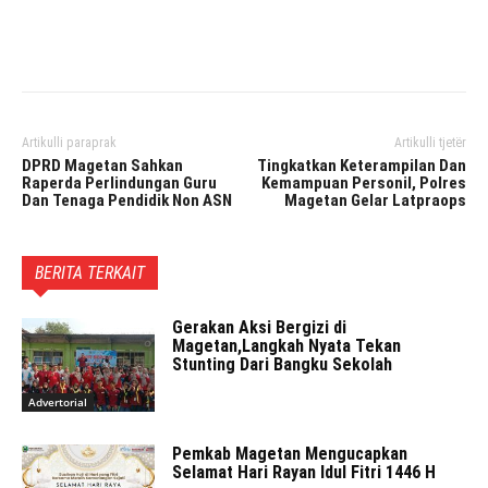
Facebook
Twitter
Pinterest
Artikulli paraprak
Artikulli tjetër
DPRD Magetan Sahkan
Tingkatkan Keterampilan Dan
Raperda Perlindungan Guru
Kemampuan Personil, Polres
Dan Tenaga Pendidik Non ASN
Magetan Gelar Latpraops
BERITA TERKAIT
Gerakan Aksi Bergizi di
Magetan,Langkah Nyata Tekan
Stunting Dari Bangku Sekolah
Advertorial
Pemkab Magetan Mengucapkan
Selamat Hari Rayan Idul Fitri 1446 H