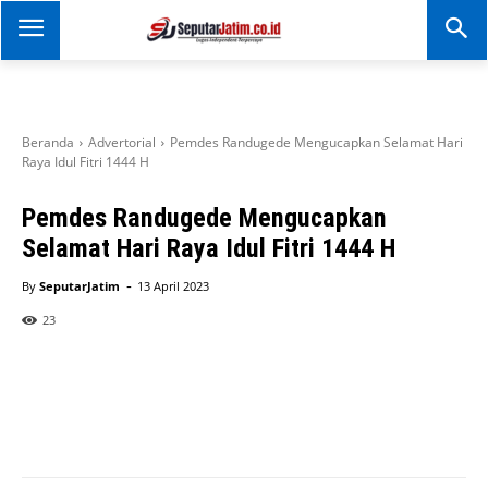
SEPUTAR JATIM
Portal Informasi Dan
Berita Jawa Timur
Beranda
Advertorial
Pemdes Randugede Mengucapkan Selamat Hari
Raya Idul Fitri 1444 H
Pemdes Randugede Mengucapkan
Selamat Hari Raya Idul Fitri 1444 H
-
By
SeputarJatim
13 April 2023
23