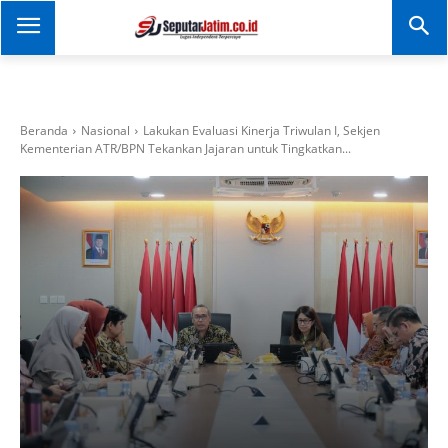
SEPUTAR JATIM
Portal Informasi Dan
Berita Jawa Timur
Beranda
Nasional
Lakukan Evaluasi Kinerja Triwulan I, Sekjen
Kementerian ATR/BPN Tekankan Jajaran untuk Tingkatkan...