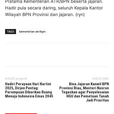
Pratama Kementerian ATR/BPN beserta jajaran.
Hadir pula secara daring, seluruh Kepala Kantor
Wilayah BPN Provinsi dan jajaran. (ryn)
TAGS
kementrian atr/bpn
Facebook
Twitter
Pinterest
Artikulli paraprak
Artikulli tjetër
Hadiri Perayaan Hari Kartini
Bina Jajaran Kanwil BPN
2025, Dirjen Pentag:
Provinsi Riau, Menteri Nusron
Perempuan Diberikan Ruang
Tegaskan agar Penyelesaian
Menuju Indonesia Emas 2045
HGU dan Pemetaan Tanah
Jadi Prioritas