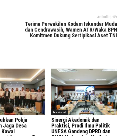
Artikulli tjetër
Terima Perwakilan Kodam Iskandar Muda
dan Cendrawasih, Wamen ATR/Waka BPN
Komitmen Dukung Sertipikasi Aset TNI
Nasional
uhkan Pokja
Sinergi Akademik dan
 Jaga Desa
Praktisi, Prodi Ilmu Politik
 Kawal
UNESA Gandeng DPRD dan