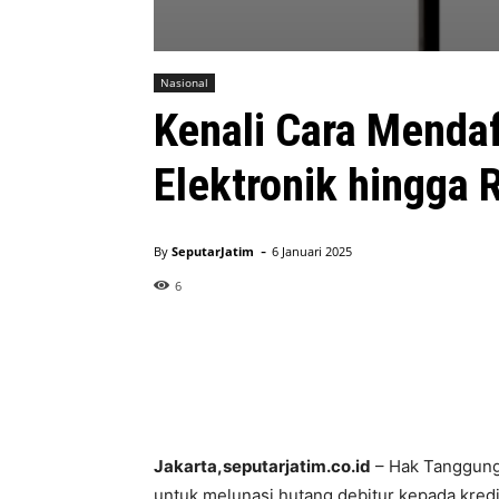
Nasional
Kenali Cara Menda
Elektronik hingga 
-
By
SeputarJatim
6 Januari 2025
6
Jakarta,seputarjatim.co.id
– Hak Tanggunga
untuk melunasi hutang debitur kepada kredi