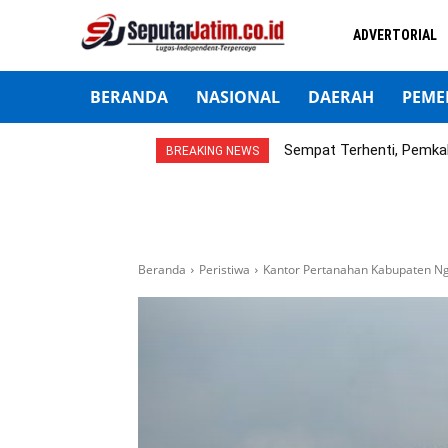
ADVERTORIAL
BERANDA
NASIONAL
DAERAH
PEME
Sempat Terhenti, Pemka
BREAKING NEWS
Beranda
Peristiwa
Kantor Pertanahan Kabupaten Ng