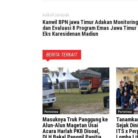
Artikulli paraprak
Kanwil BPN jawa Timur Adakan Monitoring
dan Evaluasi 8 Program Emas Jawa Timur 
Eks Karesidenan Madiun
BERITA TERKAIT
Peristiwa
Peristiwa
Masuknya Truk Panggung ke
Tanamka
Alun-Alun Magetan Usai
Sejak Di
Acara Harlah PKB Disoal,
ITS x Pe
DLH Bakal Panggil Panitia
Lomba Lit