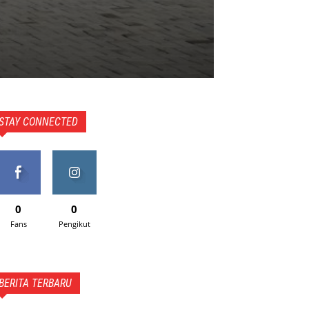
STAY CONNECTED
0
0
Fans
Pengikut
BERITA TERBARU