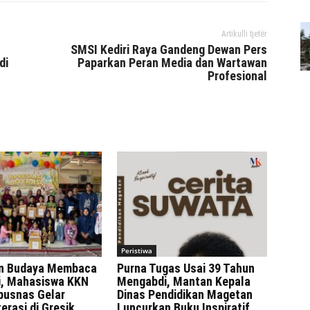
Artikulli tjetër
SMSI Kediri Raya Gandeng Dewan Pers
di
Paparkan Peran Media dan Wartawan
Profesional
Peristiwa
n Budaya Membaca
Purna Tugas Usai 39 Tahun
ni, Mahasiswa KKN
Mengabdi, Mantan Kepala
rpusnas Gelar
Dinas Pendidikan Magetan
erasi di Gresik
Luncurkan Buku Inspiratif