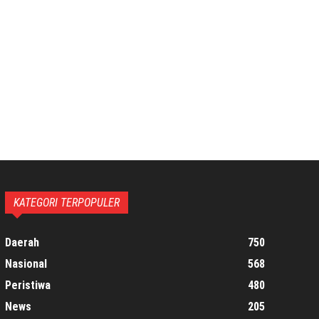
KATEGORI TERPOPULER
Daerah
750
Nasional
568
Peristiwa
480
News
205