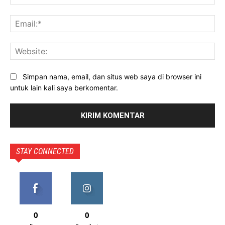
Ema
Web
Simpan nama, email, dan situs web saya di browser ini
untuk lain kali saya berkomentar.
STAY CONNECTED
0
0