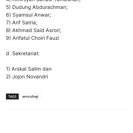
5) Dudung Abdurachman;
6) Syamsul Anwar;
7) Arif Satria;
8) Akhmad Said Asrori;
9) Arifatul Choiri Fauzi
d. Sekretariat:
1) Arskal Salim dan
2) Jojon Novandri
TAGS
amirulhaji
Facebook
Twitter
Pinterest