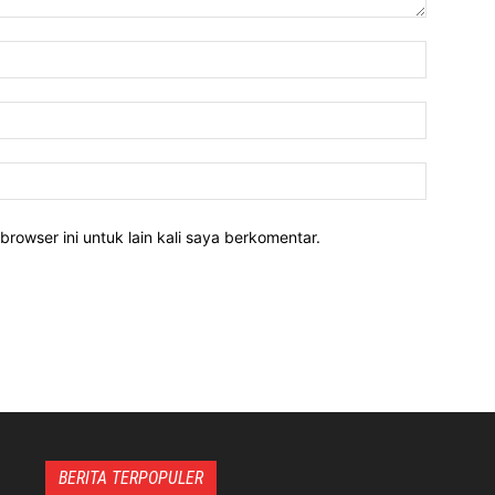
Nama:*
Email:*
Website:
rowser ini untuk lain kali saya berkomentar.
BERITA TERPOPULER