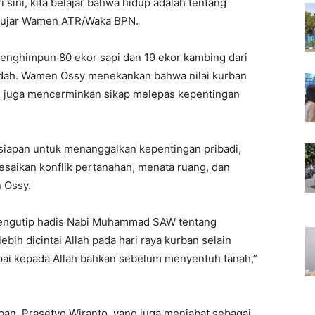
i sini, kita belajar bahwa hidup adalah tentang
,” ujar Wamen ATR/Waka BPN.
enghimpun 80 ekor sapi dan 19 ekor kambing dari
badah. Wamen Ossy menekankan bahwa nilai kurban
api juga mencerminkan sikap melepas kepentingan
esiapan untuk menanggalkan kepentingan pribadi,
esaikan konflik pertanahan, menata ruang, dan
 Ossy.
ngutip hadis Nabi Muhammad SAW tentang
bih dicintai Allah pada hari raya kurban selain
ai kepada Allah bahkan sebelum menyentuh tanah,”
ban, Prasetyo Wiranto, yang juga menjabat sebagai