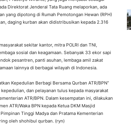
ada Direktorat Jenderal Tata Ruang melaporkan, ada
rban yang dipotong di Rumah Pemotongan Hewan (RPH)
, daging kurban akan didistribusikan kepada 2.316
 masyarakat sekitar kantor, mitra POLRI dan TNI,
embaga sosial dan keagamaan. Sebanyak 33 ekor sapi
ondok pesantren, panti asuhan, lembaga amil zakat
amaan lainnya di berbagai wilayah di Indonesia.
katkan Kepedulian Berbagi Bersama Qurban ATR/BPN”
kepedulian, dan pelayanan tulus kepada masyarakat
ementerian ATR/BPN. Dalam kesempatan ini, dilakukan
amen ATR/Waka BPN kepada Ketua DKM Masjid
t Pimpinan Tinggi Madya dan Pratama Kementerian
ring oleh shohibul qurban. (ryn)