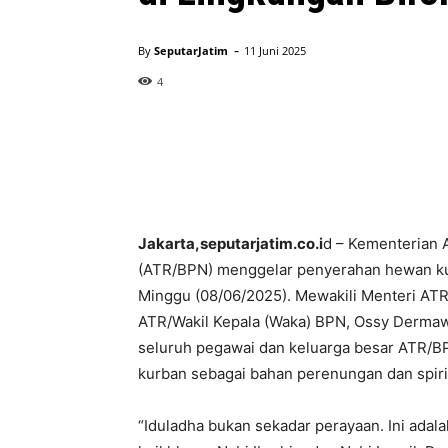
-
By
SeputarJatim
11 Juni 2025
4
Jakarta,seputarjatim.co.i
d – Kementerian 
(ATR/BPN) menggelar penyerahan hewan kur
Minggu (08/06/2025). Mewakili Menteri AT
ATR/Wakil Kepala (Waka) BPN, Ossy Dermaw
seluruh pegawai dan keluarga besar ATR/
kurban sebagai bahan perenungan dan spiritu
“Iduladha bukan sekadar perayaan. Ini ada