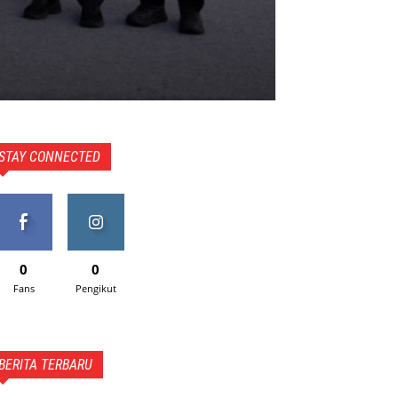
STAY CONNECTED
0
0
Fans
Pengikut
BERITA TERBARU