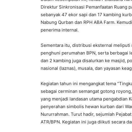
Direktur Sinkronisasi Pemanfaatan Ruang p
sebanyak 47 ekor sapi dan 17 kambing ku
Nabung Qurban dan RPH ABA Farm. Kemudian
penerima internal.
Sementara itu, distribusi eksternal meliputi
penghuni perumahan BPN, serta berbagai l
dan 2 kambing juga disalurkan ke masjid, p
nasional (laznas), musala, dan yayasan keag
Kegiatan tahun ini mengangkat tema “Ting
sebagai cerminan semangat gotong royong, 
yang menjadi landasan utama pengabdian K
penyerahan simbolis hewan kurban dari W
Nururrahman. Turut hadir, sejumlah Pejaba
ATR/BPN. Kegiatan ini juga diikuti secara da