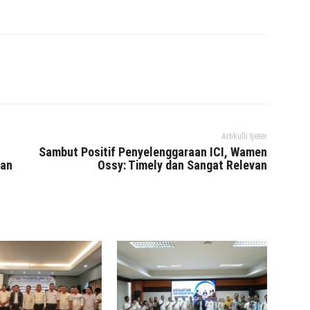
interest
WhatsApp
Mencetak
Telegram
Artikulli tjetër
Sambut Positif Penyelenggaraan ICI, Wamen
kan
Ossy: Timely dan Sangat Relevan