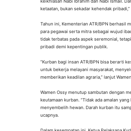
keikhlasan Nabi Ibrahim dan Nabi Ismail. Dar
ketaatan, bukan sekadar kehendak pribadi
Tahun ini, Kementerian ATR/BPN berhasil m
para pegawai serta mitra sebagai wujud i
tidak terbatas pada aspek seremonial, tet
pribadi demi kepentingan publik.
“Kurban bagi insan ATR/BPN bisa berarti k
untuk bekerja melayani masyarakat, menyel
memberikan keadilan agraria,” lanjut Wamen
Wamen Ossy menutup sambutan dengan me
keutamaan kurban. “Tidak ada amalan yang le
menyembelih hewan. Darah kurban itu samp
ucapnya.
Dalam kesempatan ini, Ketua Pelaksana Kur