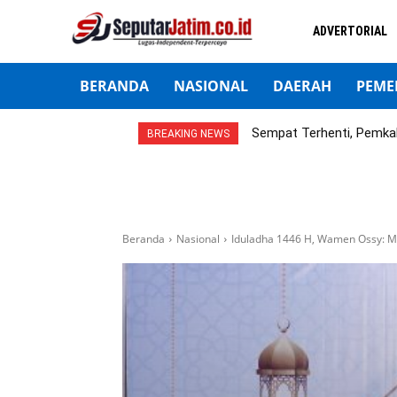
ADVERTORIAL
BERANDA
NASIONAL
DAERAH
PEME
Sempat Terhenti, Pemka
BREAKING NEWS
Beranda
Nasional
Iduladha 1446 H, Wamen Ossy: Mo