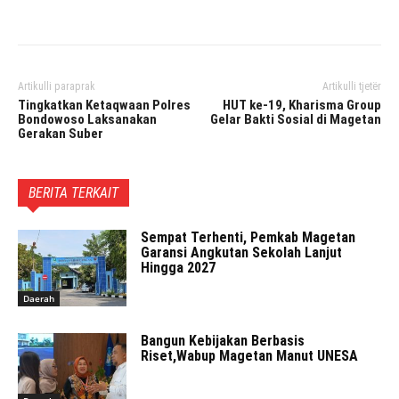
Facebook
Twitter
Pinterest
Artikulli paraprak
Artikulli tjetër
Tingkatkan Ketaqwaan Polres
HUT ke-19, Kharisma Group
Bondowoso Laksanakan
Gelar Bakti Sosial di Magetan
Gerakan Suber
BERITA TERKAIT
Sempat Terhenti, Pemkab Magetan
Garansi Angkutan Sekolah Lanjut
Hingga 2027
Daerah
Bangun Kebijakan Berbasis
Riset,Wabup Magetan Manut UNESA