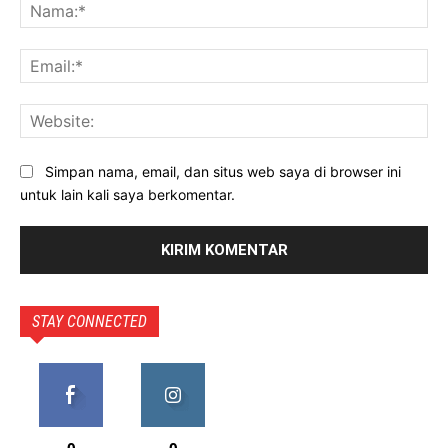
Na
Ema
Web
Simpan nama, email, dan situs web saya di browser ini
untuk lain kali saya berkomentar.
STAY CONNECTED
0
0