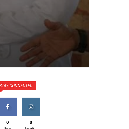
STAY CONNECTED
0
0
Fans
Pengikut