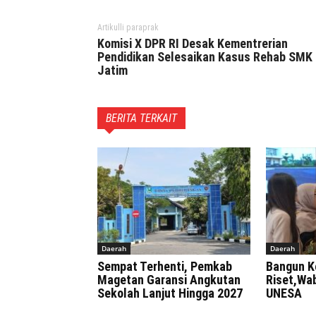
Artikulli paraprak
Komisi X DPR RI Desak Kementrerian
Pendidikan Selesaikan Kasus Rehab SMK 
Jatim
BERITA TERKAIT
Daerah
Daerah
Sempat Terhenti, Pemkab
Bangun K
Magetan Garansi Angkutan
Riset,Wa
Sekolah Lanjut Hingga 2027
UNESA