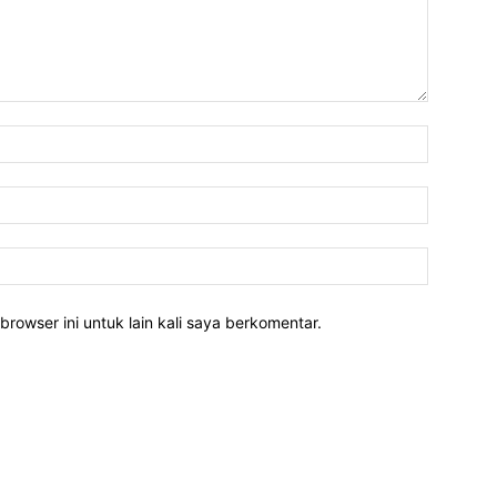
Nama:*
Email:*
Website:
rowser ini untuk lain kali saya berkomentar.