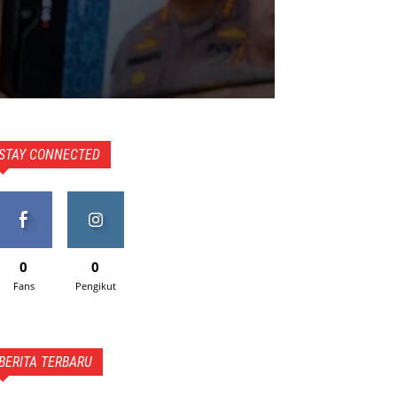
STAY CONNECTED
0
0
Fans
Pengikut
BERITA TERBARU