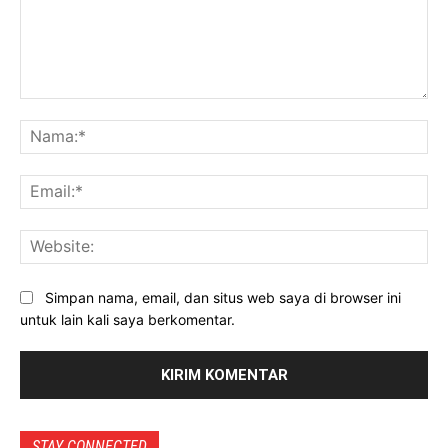
Komentar:
Na
Ema
Web
Simpan nama, email, dan situs web saya di browser ini
untuk lain kali saya berkomentar.
STAY CONNECTED