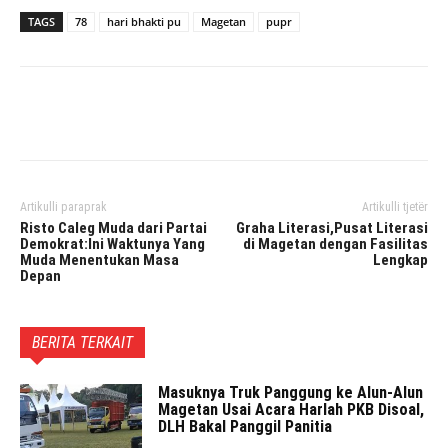
TAGS
78
hari bhakti pu
Magetan
pupr
Facebook
Twitter
Pinterest
Artikulli paraprak
Artikulli tjetër
Risto Caleg Muda dari Partai
Graha Literasi,Pusat Literasi
Demokrat:Ini Waktunya Yang
di Magetan dengan Fasilitas
Muda Menentukan Masa
Lengkap
Depan
BERITA TERKAIT
Masuknya Truk Panggung ke Alun-Alun
Magetan Usai Acara Harlah PKB Disoal,
DLH Bakal Panggil Panitia