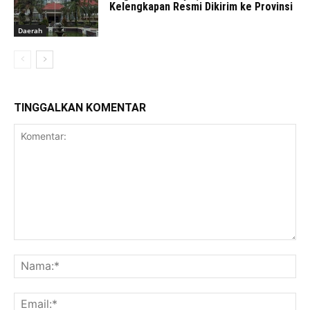
Kelengkapan Resmi Dikirim ke Provinsi
Daerah
TINGGALKAN KOMENTAR
Komentar:
Na
Ema