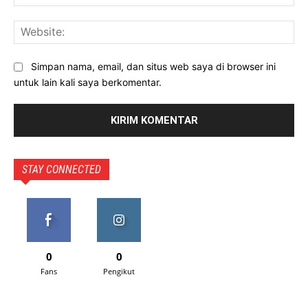
Web
Simpan nama, email, dan situs web saya di browser ini
untuk lain kali saya berkomentar.
STAY CONNECTED
0
0
Fans
Pengikut