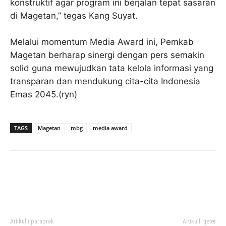
konstruktif agar program ini berjalan tepat sasaran
di Magetan,” tegas Kang Suyat.
Melalui momentum Media Award ini, Pemkab
Magetan berharap sinergi dengan pers semakin
solid guna mewujudkan tata kelola informasi yang
transparan dan mendukung cita-cita Indonesia
Emas 2045.(ryn)
TAGS
Magetan
mbg
media award
Facebook
Twitter
Pinterest
Artikulli paraprak
Artikulli tjetër