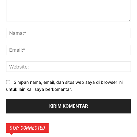
Komentar:
Na
Ema
Web
Simpan nama, email, dan situs web saya di browser ini
untuk lain kali saya berkomentar.
STAY CONNECTED