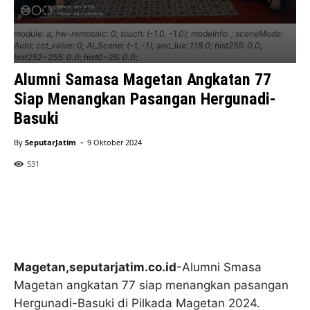
module: a; hw-remosaic: 0; touch: (-1.0, -1.0); modeInfo: ; sceneMode:
Auto; cct_value: 0; AI_Scene: (-1, -1); aec_lux: 118.0; hist255: 0.0;
hist252~255: 0.0; hist0~25: 0.0;
Alumni Samasa Magetan Angkatan 77
Siap Menangkan Pasangan Hergunadi-
Basuki
-
By
SeputarJatim
9 Oktober 2024
531
Magetan,seputarjatim.co.id
-Alumni Smasa
Magetan angkatan 77 siap menangkan pasangan
Hergunadi-Basuki di Pilkada Magetan 2024.