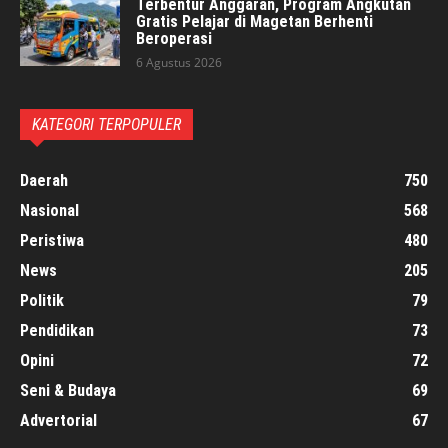
Terbentur Anggaran, Program Angkutan
Gratis Pelajar di Magetan Berhenti
Beroperasi
6 Agustus 2026
KATEGORI TERPOPULER
Daerah
750
Nasional
568
Peristiwa
480
News
205
Politik
79
Pendidikan
73
Opini
72
Seni & Budaya
69
Advertorial
67