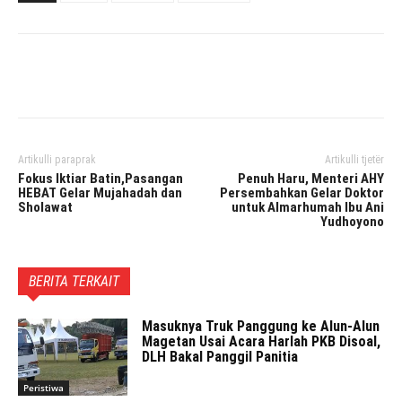
Facebook
Twitter
Pinterest
Artikulli paraprak
Artikulli tjetër
Fokus Iktiar Batin,Pasangan
Penuh Haru, Menteri AHY
HEBAT Gelar Mujahadah dan
Persembahkan Gelar Doktor
Sholawat
untuk Almarhumah Ibu Ani
Yudhoyono
BERITA TERKAIT
Masuknya Truk Panggung ke Alun-Alun
Magetan Usai Acara Harlah PKB Disoal,
DLH Bakal Panggil Panitia
Peristiwa