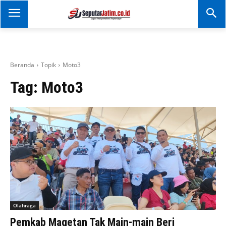
SEPUTAR JATIM
Portal Informasi Dan
Berita Jawa Timur
Beranda
Topik
Moto3
Tag:
Moto3
Olahraga
Pemkab Magetan Tak Main-main Beri