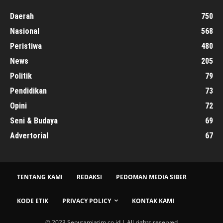
Daerah
750
Nasional
568
Peristiwa
480
News
205
Politik
79
Pendidikan
73
Opini
72
Seni & Budaya
69
Advertorial
67
TENTANG KAMI
REDAKSI
PEDOMAN MEDIA SIBER
KODE ETIK
PRIVACY POLICY
KONTAK KAMI
© 2023 Seputamjatim.co.id | All rights reserved