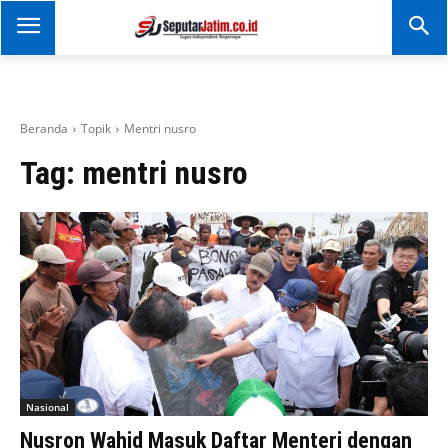
SEPUTAR JATIM
Portal Informasi Dan
Berita Jawa Timur
Beranda
Topik
Mentri nusro
Tag:
mentri nusro
Nasional
Nusron Wahid Masuk Daftar Menteri dengan