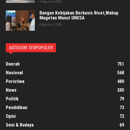
6 Agustus 2026
Bangun Kebijakan Berbasis Riset,Wabup
Magetan Manut UNESA
6 Agustus 2026
KATEGORI TERPOPULER
Daerah
751
Nasional
568
Peristiwa
480
News
205
Politik
79
Pendidikan
73
Opini
72
Seni & Budaya
69