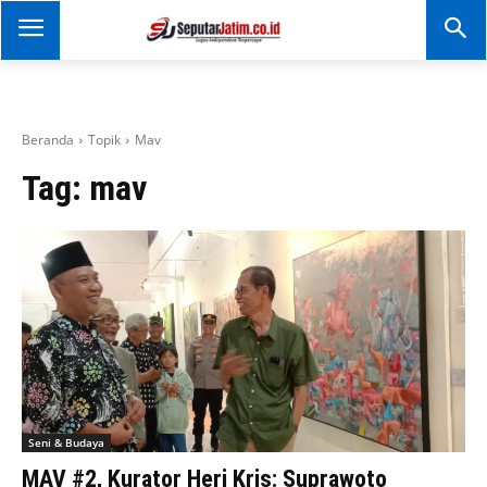
SEPUTAR JATIM
Portal Informasi Dan
Berita Jawa Timur
Beranda
Topik
Mav
Tag:
mav
Seni & Budaya
MAV #2, Kurator Heri Kris: Suprawoto