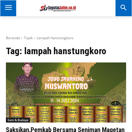
SEPUTAR JATIM
Portal Informasi Dan
Berita Jawa Timur
Beranda
Topik
Lampah hanstungkoro
Tag:
lampah hanstungkoro
Seni & Budaya
Saksikan,Pemkab Bersama Seniman Magetan