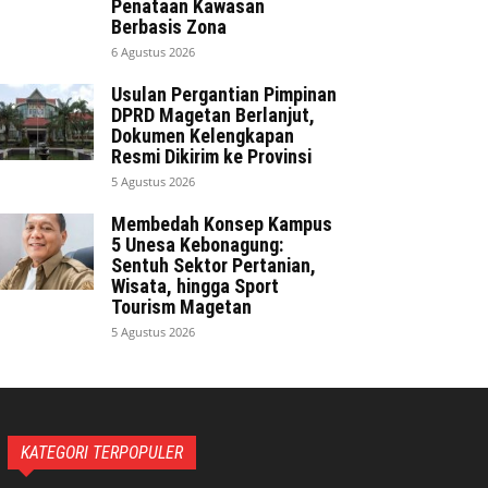
Penataan Kawasan
Berbasis Zona
6 Agustus 2026
Usulan Pergantian Pimpinan
DPRD Magetan Berlanjut,
Dokumen Kelengkapan
Resmi Dikirim ke Provinsi
5 Agustus 2026
Membedah Konsep Kampus
5 Unesa Kebonagung:
Sentuh Sektor Pertanian,
Wisata, hingga Sport
Tourism Magetan
5 Agustus 2026
KATEGORI TERPOPULER