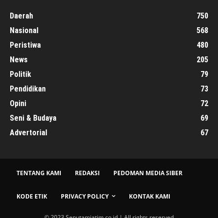
Daerah
750
Nasional
568
Peristiwa
480
News
205
Politik
79
Pendidikan
73
Opini
72
Seni & Budaya
69
Advertorial
67
TENTANG KAMI
REDAKSI
PEDOMAN MEDIA SIBER
KODE ETIK
PRIVACY POLICY
KONTAK KAMI
© 2023 Seputamjatim.co.id | All rights reserved