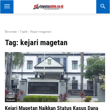
SEPUTAR JATIM
Portal Informasi Dan
Berita Jawa Timur
Beranda
Topik
Kejari magetan
Tag:
kejari magetan
Hukum
Kejari Magetan Naikkan Status Kasus Dana