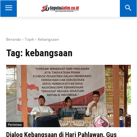
SEPUTAR JATIM
Portal Informasi Dan
Berita Jawa Timur
Beranda
Topik
Kebangsaan
Tag:
kebangsaan
Peristiwa
Dialog Kebangsaan di Hari Pahlawan, Gus