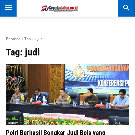
SEPUTAR JATIM
Portal Informasi Dan
Berita Jawa Timur
Beranda
Topik
Judi
Tag:
judi
Hukum
Polri Berhasil Bongkar Judi Bola yang