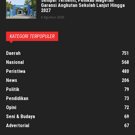
Sempat Terhenti, Pemkab Magetan
Garansi Angkutan Sekolah Lanjut Hingga
2027
6 Agustus 2026
KATEGORI TERPOPULER
Daerah
751
Nasional
568
Peristiwa
480
News
206
Politik
79
Pendidikan
73
Opini
72
Seni & Budaya
69
Advertorial
67