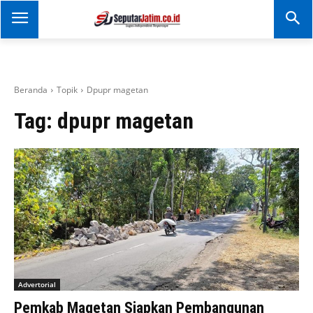
SEPUTAR JATIM
Portal Informasi Dan
Berita Jawa Timur
Beranda
Topik
Dpupr magetan
Tag:
dpupr magetan
Advertorial
Pemkab Magetan Siapkan Pembangunan