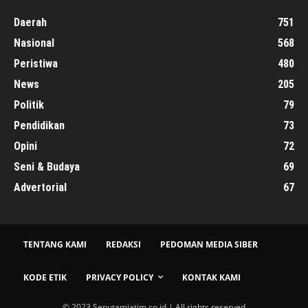
Daerah
751
Nasional
568
Peristiwa
480
News
205
Politik
79
Pendidikan
73
Opini
72
Seni & Budaya
69
Advertorial
67
TENTANG KAMI
REDAKSI
PEDOMAN MEDIA SIBER
KODE ETIK
PRIVACY POLICY
KONTAK KAMI
© 2023 Seputamjatim.co.id | All rights reserved