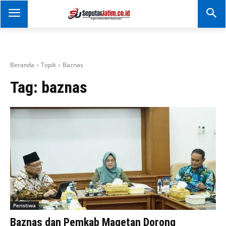
SEPUTAR JATIM
Portal Informasi Dan
Berita Jawa Timur
Beranda
Topik
Baznas
Tag:
baznas
Peristiwa
Baznas dan Pemkab Magetan Dorong