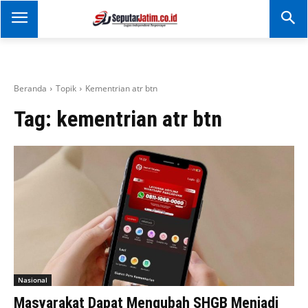
SEPUTAR JATIM
Portal Informasi Dan
Berita Jawa Timur
Beranda
Topik
Kementrian atr btn
Tag:
kementrian atr btn
Nasional
Masyarakat Dapat Mengubah SHGB Menjadi