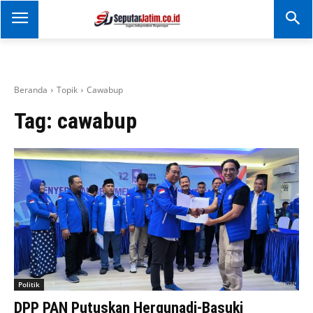
SEPUTAR JATIM
Portal Informasi Dan
Berita Jawa Timur
Beranda
Topik
Cawabup
Tag:
cawabup
Politik
DPP PAN Putuskan Hergunadi-Basuki