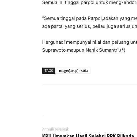
Semua ini tinggal parpol untuk meng-endors
“Semua tinggal pada Parpol,adakah yang men
ada partai yang serius, beliau juga serius 
Hergunadi mempunyai nilai dan peluang un
Suprawoto maupun Nanik Sumantri.(*)
TAGS
maget]an.p]ilkada
Facebook
Twitter
P
Artikulli paraprak
KPU Umumkan Hasil Seleksi PPK Pilkada