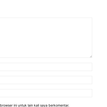
Nama:*
Email:*
Website:
rowser ini untuk lain kali saya berkomentar.