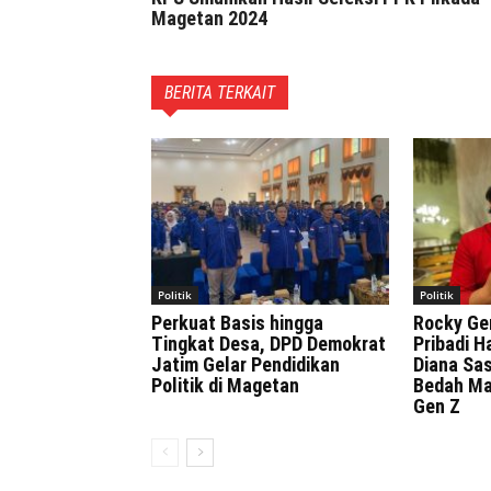
Magetan 2024
BERITA TERKAIT
Politik
Politik
Perkuat Basis hingga
Rocky Ge
Tingkat Desa, DPD Demokrat
Pribadi H
Jatim Gelar Pendidikan
Diana Sa
Politik di Magetan
Bedah Ma
Gen Z