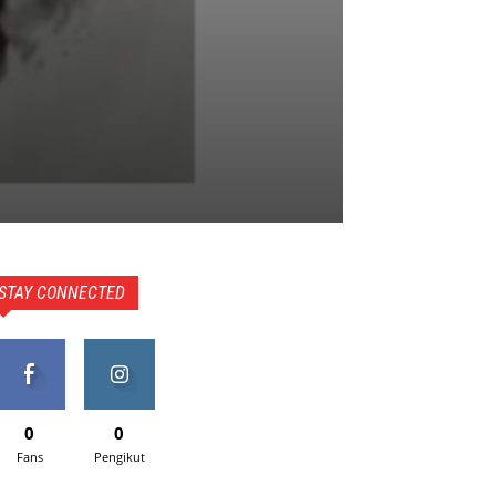
STAY CONNECTED
0
0
Fans
Pengikut