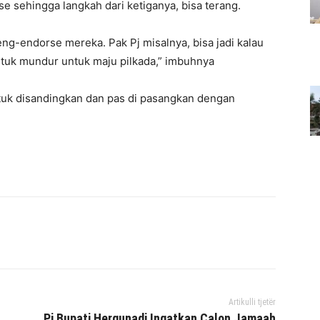
e sehingga langkah dari ketiganya, bisa terang.
g-endorse mereka. Pak Pj misalnya, bisa jadi kalau
untuk mundur untuk maju pilkada,” imbuhnya
tuk disandingkan dan pas di pasangkan dengan
interest
WhatsApp
Mencetak
Telegram
Artikulli tjetër
Pj Bupati Hergunadi Ingatkan Calon Jamaah