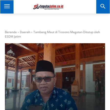
SEPUTAR JATIM
Portal Informasi Dan
Berita Jawa Timur
Beranda
Daerah
Tambang Maut di Trosono Magetan Ditutup oleh
ESDM Jatim