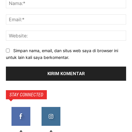
Na
Ema
Web
Simpan nama, email, dan situs web saya di browser ini
untuk lain kali saya berkomentar.
STAY CONNECTED
0
0