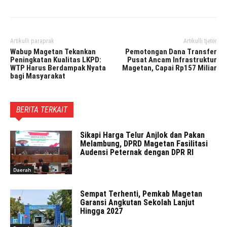
Artikulli paraprak
Artikulli tjetër
Wabup Magetan Tekankan
Pemotongan Dana Transfer
Peningkatan Kualitas LKPD:
Pusat Ancam Infrastruktur
WTP Harus Berdampak Nyata
Magetan, Capai Rp157 Miliar
bagi Masyarakat
BERITA TERKAIT
Sikapi Harga Telur Anjlok dan Pakan
Melambung, DPRD Magetan Fasilitasi
Audensi Peternak dengan DPR RI
Daerah
Sempat Terhenti, Pemkab Magetan
Garansi Angkutan Sekolah Lanjut
Hingga 2027