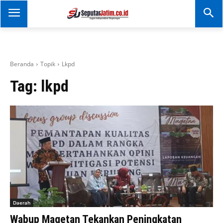
SEPUTAR JATIM
Portal Informasi Dan
Berita Jawa Timur
Beranda
Topik
Lkpd
Tag:
lkpd
Daerah
Wabup Magetan Tekankan Peningkatan