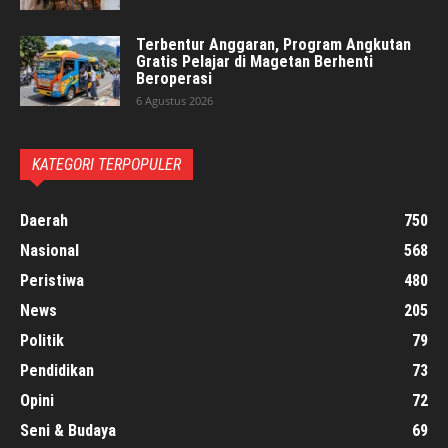
Terbentur Anggaran, Program Angkutan
Gratis Pelajar di Magetan Berhenti
Beroperasi
6 Agustus 2026
KATEGORI TERPOPULER
Daerah
750
Nasional
568
Peristiwa
480
News
205
Politik
79
Pendidikan
73
Opini
72
Seni & Budaya
69