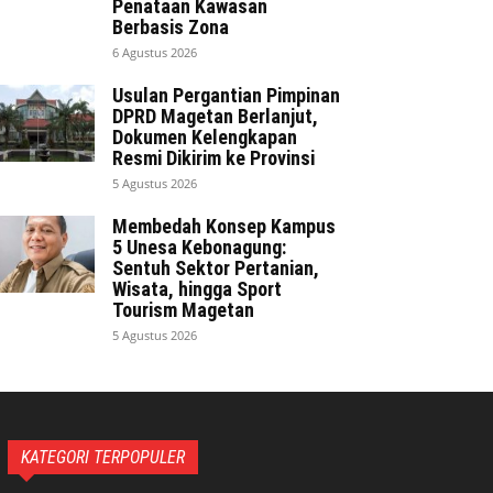
Penataan Kawasan
Berbasis Zona
6 Agustus 2026
Usulan Pergantian Pimpinan
DPRD Magetan Berlanjut,
Dokumen Kelengkapan
Resmi Dikirim ke Provinsi
5 Agustus 2026
Membedah Konsep Kampus
5 Unesa Kebonagung:
Sentuh Sektor Pertanian,
Wisata, hingga Sport
Tourism Magetan
5 Agustus 2026
KATEGORI TERPOPULER